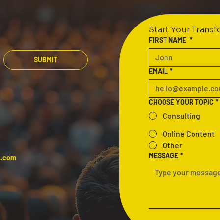
Start Your Trans
FIRST NAME
*
SUBMIT
EMAIL
*
CHOOSE YOUR TOPIC
*
Consulting
Online Content
Other
MESSAGE
*
s.com