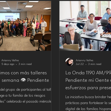
Arianny Valles
Arianny Valles
5 days ago
3 min read
Jul 22
3 min read
imos con más talleres
La Onda 1190 AM/99
a semana 👁️ Pendiente
Pendiente mi Gente
esfuerzos para prese
 del grupo de participantes al taller
primer taller gratuit
ege a tu familia de los riesgos
La iniciativa busca brindar h
ales" celebrado el pasado miércoles
serie "Familia infor
prácticas para fortalecer la 
 julio, con la colaboración de La
digital de las familias hispa
familia protegida".