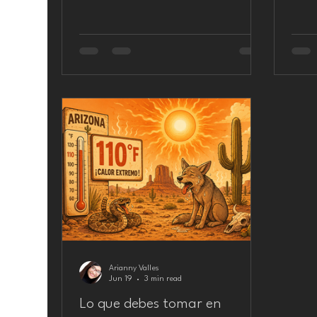
Onda
14 de Agosto a las 6:00 pm. Por Arianny
Factchequea
Valles La música también migra. No solo
publi
viaja con quienes, movidos por la
año, 
nostalgia, llenan sus espacios con las
cifra
melodías que han marcado sus vidas;
presi
también lo hace con sus intérpretes, se
como 
adapta a nuevos lugares, incorpora otras
Onda Radio. El
influencias, se amolda, se apropia y se
Franc
fusiona. En Colombia, por ejemplo,
FUNDIMUSICOL ha demo
Arianny Valles
Jun 19
3 min read
Lo que debes tomar en