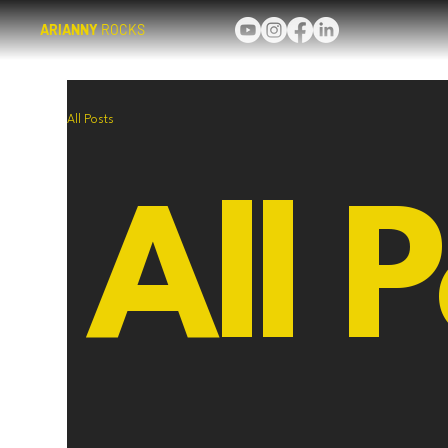
ARIANNY
ROCKS
All Posts
All 