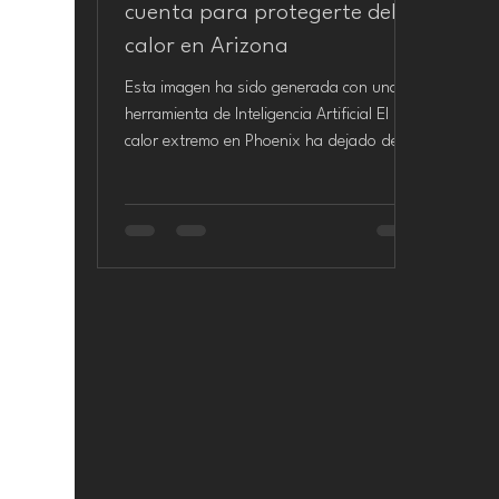
cuenta para protegerte del
calor en Arizona
Esta imagen ha sido generada con una
herramienta de Inteligencia Artificial El
calor extremo en Phoenix ha dejado de
ser un fenómeno estacional para
convertirse, gracias al cambio climático,
entre otros factores, en un desafío de
salud pública que requiere planificación a
lo largo de todo el año. Con
temperaturas que pueden superar
récords históricos, la ciudad ha
implementado un robusto Plan de
Respuesta al Calor, cuyo objetivo es
reducir la mortalidad y las enfermedades
re