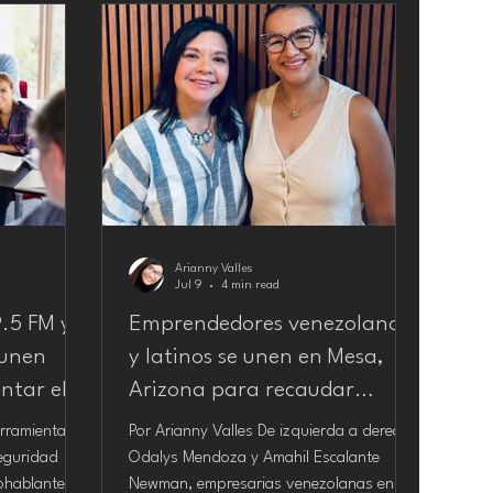
Arianny Valles
Jul 9
4 min read
.5 FM y
Emprendedores venezolanos
 unen
y latinos se unen en Mesa,
ntar el
Arizona para recaudar
o de la
fondos a favor de las víctimas
erramientas
Por Arianny Valles De izquierda a derecha:
mada,
de los terremotos en
seguridad
Odalys Mendoza y Amahil Escalante
nohablantes
Newman, empresarias venezolanas en el
Venezuela